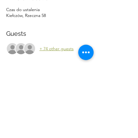
Czas do ustalenia
Kiełczów, Rzeczna 58
Guests
+ 74 other guests
About the event
Drodzy rodzice,
Serdecznie zapraszamy do zapisów na 
letnie półkolonie w Zielonej Osadzie!
Więcej informacji pod numerem 531 352 261
RSVP